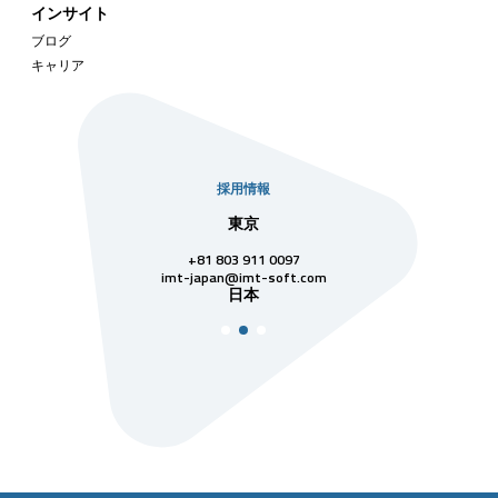
インサイト
ブログ
キャリア
採用情報
社
東京
シンガ
811 7742
+81 803 911 0097
singapore@im
シンガ
t-soft.com
imt-japan@imt-soft.com
ナム
日本