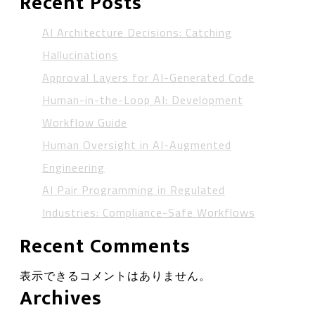
Recent Posts
AI Architecture Decisions: Catching
Hallucinations
Approval Layers for AI-Generated Code
Human-in-the-Loop AI: Development
Workflow Guide
Human Oversight in AI-Augmented
Engineering
AI Pair Programming in Regulated
Industries: Compliance-Safe Workflows
Recent Comments
表示できるコメントはありません。
Archives