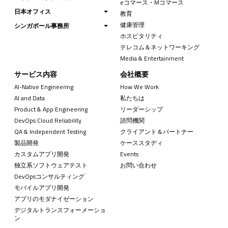
eコマース・Mコマース
日本オフィス
教育
健康管理
シンガポール事務所
ホスピタリティ
テレコム＆ネットワーキング
Media & Entertainment
サービス内容
会社概要
AI-Native Engineering
How We Work
AI and Data
私たちは
Product & App Engineering
リーダーシップ
DevOps Cloud Reliability
諮問機関
QA & Independent Testing
クライアント＆パートナー
製品開発
ケーススタディ
カスタムアプリ開発
Events
独立系ソフトウェアテスト
お問い合わせ
DevOpsコンサルティング
モバイルアプリ開発
アプリのモダナイゼーション
デジタルトランスフォーメーショ
ン