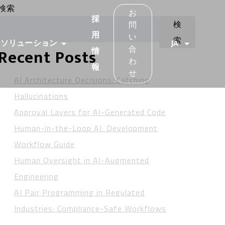
検索
お
採
検
問
用
い
索
ソリューション
JA
合
Recent Posts
情
わ
報
せ
AI Architecture Decisions: Catching
Hallucinations
Approval Layers for AI-Generated Code
Human-in-the-Loop AI: Development
Workflow Guide
Human Oversight in AI-Augmented
Engineering
AI Pair Programming in Regulated
Industries: Compliance-Safe Workflows