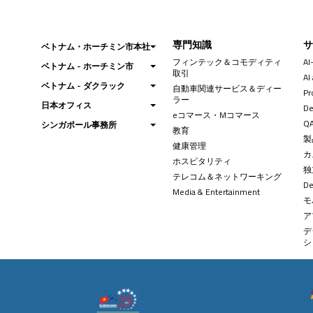
専門知識
ベトナム・ホーチミン市本社
フィンテック＆コモディティ
AI
ベトナム - ホーチミン市
取引
AI
ベトナム - ダクラック
自動車関連サービス＆ディー
Pr
ラー
日本オフィス
De
eコマース・Mコマース
QA
シンガポール事務所
教育
製
健康管理
カ
ホスピタリティ
独
テレコム＆ネットワーキング
D
Media & Entertainment
モ
ア
デ
シ