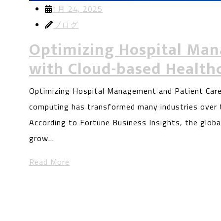
1月 24, 2025
ブログ
Optimizing Hospital Man
with Cloud-based Healthc
Optimizing Hospital Management and Patient Care
computing has transformed many industries over th
According to Fortune Business Insights, the globa
grow…
Read More