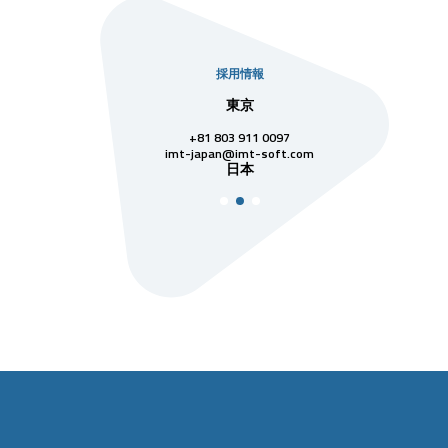
採用情報
本社
東京
シン
28 3811 7742
+81 803 911 0097
singapore
シン
@imt-soft.com
imt-japan@imt-soft.com
ベトナム
日本