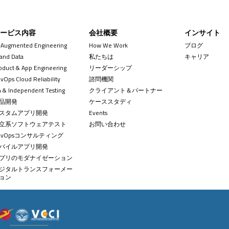
サービス内容
会社概要
インサイト
-Augmented Engineering
How We Work
ブログ
 and Data
私たちは
キャリア
oduct & App Engineering
リーダーシップ
+84 
contact
vOps Cloud Reliability
諮問機関
 & Independent Testing
クライアント＆パートナー
品開発
ケーススタディ
スタムアプリ開発
Events
立系ソフトウェアテスト
お問い合わせ
evOpsコンサルティング
バイルアプリ開発
プリのモダナイゼーション
ジタルトランスフォーメー
ョン