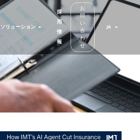
お
採
問
用
い
ソリューション
JA
合
情
わ
報
せ