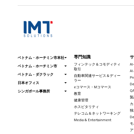
専門知識
ベトナム・ホーチミン市本社
フィンテック＆コモディティ
AI
ベトナム - ホーチミン市
取引
AI
ベトナム - ダクラック
自動車関連サービス＆ディー
Pr
ラー
日本オフィス
De
eコマース・Mコマース
QA
シンガポール事務所
教育
製
健康管理
カ
ホスピタリティ
独
テレコム＆ネットワーキング
D
Media & Entertainment
モ
ア