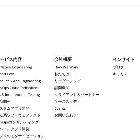
サービス内容
会社概要
インサイト
-Native Engineering
How We Work
ブログ
 and Data
私たちは
キャリア
oduct & App Engineering
リーダーシップ
+84 
contact
vOps Cloud Reliability
諮問機関
 & Independent Testing
クライアント＆パートナー
品開発
ケーススタディ
スタムアプリ開発
Events
立系ソフトウェアテスト
お問い合わせ
evOpsコンサルティング
バイルアプリ開発
プリのモダナイゼーション