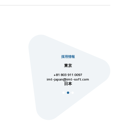
採用情報
本社
東京
シン
28 3811 7742
+81 803 911 0097
singapore
シン
@imt-soft.com
imt-japan@imt-soft.com
ベトナム
日本