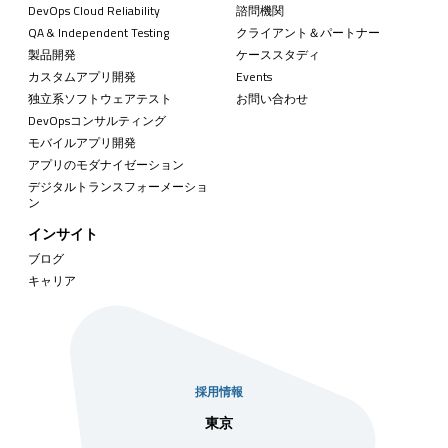
DevOps Cloud Reliability
諮問機関
QA & Independent Testing
クライアント＆パートナー
製品開発
ケーススタディ
カスタムアプリ開発
Events
独立系ソフトウェアテスト
お問い合わせ
DevOpsコンサルティング
モバイルアプリ開発
アプリのモダナイゼーション
デジタルトランスフォーメーショ
ン
インサイト
ブログ
キャリア
採用情報
社
東京
シンガ