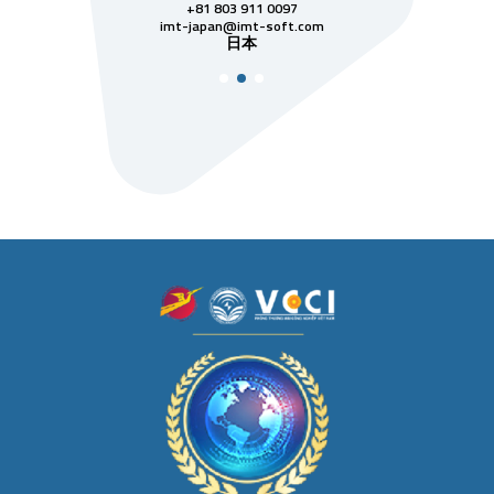
811 7742
+81 803 911 0097
singapore@im
シンガ
t-soft.com
imt-japan@imt-soft.com
ナム
日本