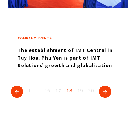
COMPANY EVENTS
The establishment of IMT Central in
Tuy Hoa, Phu Yen is part of IMT
Solutions’ growth and globalization
strategy.
もっと読む
1
…
16
17
18
19
20