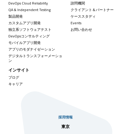
DevOps Cloud Reliability
諮問機関
QA & Independent Testing
クライアント＆パートナー
製品開発
ケーススタディ
カスタムアプリ開発
Events
独立系ソフトウェアテスト
お問い合わせ
DevOpsコンサルティング
モバイルアプリ開発
アプリのモダナイゼーション
デジタルトランスフォーメーショ
ン
インサイト
ブログ
キャリア
採用情報
社
東京
シンガ