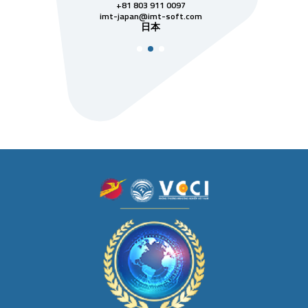
811 7742
+81 803 911 0097
singapore@im
シンガ
t-soft.com
imt-japan@imt-soft.com
ナム
日本